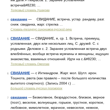
им дали.» Некрасов. 2. Заранее условленная
встреча&#8230; …
Толковый словарь Ушакова
свидание
— СВИДАНИЕ, встреча, устар. рандеву, разг.
4
сниж. свиданка, жарг. стрелка …
Словарь-тезаурус синонимов русской речи
СВИДАНИЕ
— СВИДАНИЕ, я, ср. 1. Встреча, преимущ.
5
условленная, двух или нескольких лиц. С. друзей. С. с
родными. Деловое с. 2. Заранее условленная встреча двух
влюблённых, вообще встреча мужчины и женщины, ищущих
знакомства, взаимных отношений. Идти на с.&#8230; …
Толковый словарь Ожегова
СВИДАНИЕ
— с Ихтиандром. Жарг. мол. Шутл. ирон.
6
Тошнота, рвота (как правило – после большого количества
выпитого спиртного). (Запись 2004 г.) …
Большой словарь русских поговорок
свидание
— Безмолвное, безрадостное, близкое, верное
7
(поэт.), веселое, волнующее, горькое, грустное, короткое,
любовное, мимолетное, мрачное, невеселое, нежное,