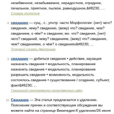
незабвенное, незабываемое, нерадостное, отрадное,
печальное, приятное, пылкое, равнодушное,&#8230; …
Словарь эпитетов
свидание
— сущ., с., употр. часто Морфология: (нет) чего?
8
свидания, чему? свиданию, (вижу) что? свидание, чем?
свиданием, о чём? о свидании; мн. что? свидания, (нет)
чего? свиданий, чему? свиданиям, (вижу) что? свидания,
чем? свиданиями, о чём? о свиданиях&#8230; …
Толковый словарь Дмитриева
свидание
— добиться свидания • действие, каузация
9
назначать свидания • модальность, планирование
назначить свидание • модальность, планирование
разрешить свидание • возможность, модальность
состоялось свидание • существование / создание, субъект,
факт&#8230; …
Глагольной сочетаемости непредметных имён
Свидание
— Эта статья предлагается к удалению.
10
Пояснение причин и соответствующее обсуждение вы
можете найти на странице Википедия:К удалению/26 июня